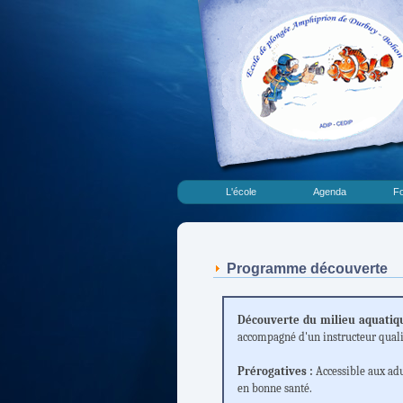
L'école
Agenda
Fo
Programme découverte
Découverte du milieu aquatiqu
accompagné d'un instructeur qualifi
Prérogatives :
Accessible aux adul
en bonne santé.