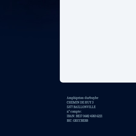
Amphiprion-durbuy.be
CHEMIN DE HUY 3
5377 BAILLONVILLE
n° compte:
IBAN: BE17 0682 4583 6221
BIC: GKCCBEBB