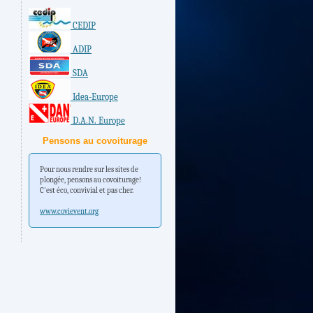
CEDIP
ADIP
SDA
Idea-Europe
D.A.N. Europe
Pensons au covoiturage
Pour nous rendre sur les sites de
plongée, pensons au covoiturage!
C'est éco, convivial et pas cher.
www.covievent.org