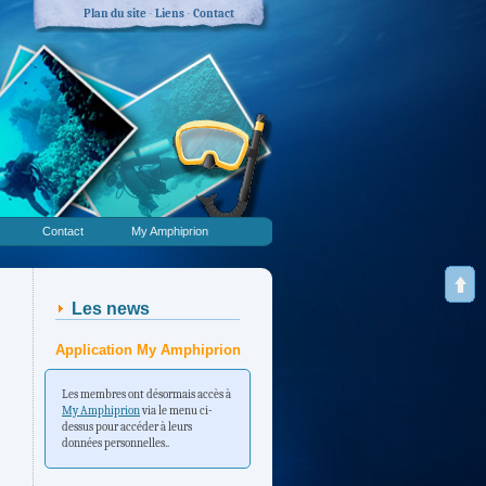
Plan du site
-
Liens
-
Contact
Contact
My Amphiprion
Les news
Application My Amphiprion
Les membres ont désormais accès à
My Amphiprion
via le menu ci-
dessus pour accéder à leurs
données personnelles..